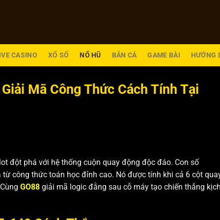
IVE CASINO
XỔ SỐ
NỔ HŨ
BẮN CÁ
GAME BÀI
HƯỚNG 
Giải Mã Công Thức Cách Tính Tại
lot đột phá với hệ thống cuộn quay động độc đáo. Con số
từ công thức toán học đỉnh cao. Nó được tính khi cả 6 cột qua
. Cùng
GO88
giải mã logic đằng sau cỗ máy tạo chiến thắng kịc