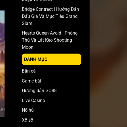
Bridge Contract | Hướng Dẫn
Đấu Giá Và Mục Tiêu Grand
Slam
Hearts Queen Avoid | Phòng
Thủ Và Lật Kèo Shooting
Moon
DANH MỤC
Bắn cá
Game bài
Hướng dẫn GO88
Live Casino
Nổ hũ
Xổ số