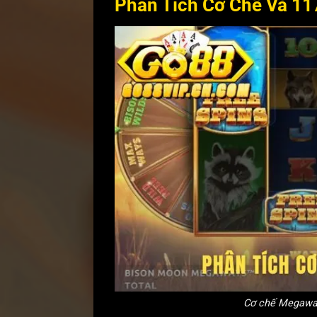
Phân Tích Cơ Chế Và 1
Cơ chế Megaway