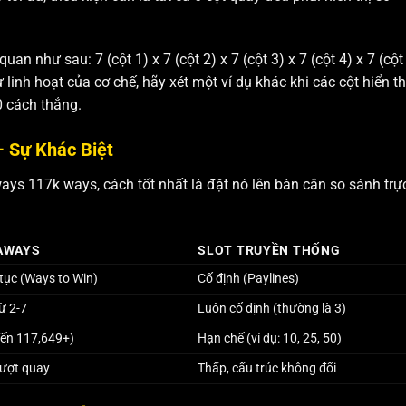
uan như sau: 7 (cột 1) x 7 (cột 2) x 7 (cột 3) x 7 (cột 4) x 7 (cột
linh hoạt của cơ chế, hãy xét một ví dụ khác khi các cột hiển th
0 cách thắng.
– Sự Khác Biệt
ys 117k ways, cách tốt nhất là đặt nó lên bàn cân so sánh trự
AWAYS
SLOT TRUYỀN THỐNG
 tục (Ways to Win)
Cố định (Paylines)
ừ 2-7
Luôn cố định (thường là 3)
 đến 117,649+)
Hạn chế (ví dụ: 10, 25, 50)
lượt quay
Thấp, cấu trúc không đổi