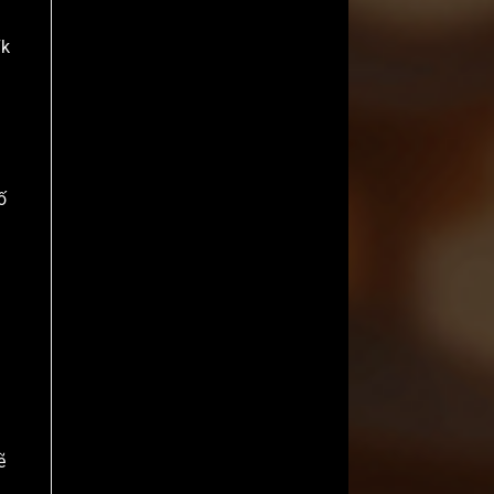
7k
ố
ẽ