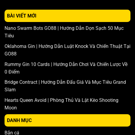
BÀI VIẾT MỚI
Nano Swarm Bots GO88 | Hướng Dẫn Dọn Sạch 50 Mục
Tiêu
Oklahoma Gin | Hướng Dẫn Luật Knock Và Chiến Thuật Tại
GO88
Rummy Gin 10 Cards | Hướng Dẫn Chơi Và Chiến Lược Về
0 Điểm
Bridge Contract | Hướng Dẫn Đấu Giá Và Mục Tiêu Grand
Slam
Hearts Queen Avoid | Phòng Thủ Và Lật Kèo Shooting
Moon
DANH MỤC
Bắn cá