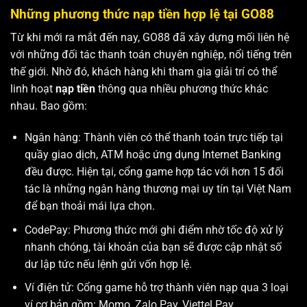
Những phương thức nạp tiền hợp lệ tại GO88
Từ khi mới ra mắt đến nay, GO88 đã xây dựng mối liên hệ
với những đối tác thanh toán chuyên nghiệp, nổi tiếng trên
thế giới. Nhờ đó, khách hàng khi tham gia giải trí có thể
linh hoạt
nạp tiền
thông qua nhiều phương thức khác
nhau. Bao gồm:
Ngân hàng: Thành viên có thể thanh toán trực tiếp tại
quầy giao dịch, ATM hoặc ứng dụng Internet Banking
đều được. Hiện tại, cổng game hợp tác với hơn 15 đối
tác là những ngân hàng thương mại uy tín tại Việt Nam
để bạn thoải mái lựa chọn.
CodePay: Phương thức mới ghi điểm nhờ tốc độ xử lý
nhanh chóng, tài khoản của bạn sẽ được cập nhật số
dư lập tức nếu lệnh gửi vốn hợp lệ.
Ví điện tử: Cổng game hỗ trợ thành viên nạp qua 3 loại
ví cơ bản gồm: Momo, Zalo Pay, Viettel Pay.