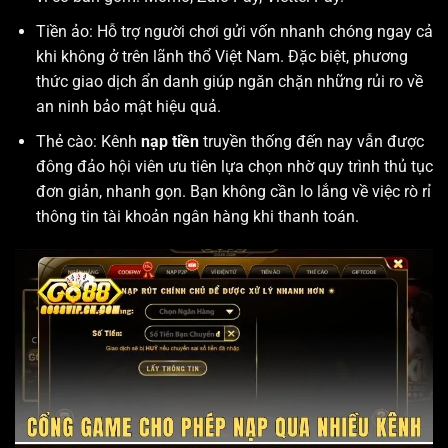
Tiền ảo: Hỗ trợ người chơi gửi vốn nhanh chóng ngay cả
khi không ở trên lãnh thổ Việt Nam. Đặc biệt, phương
thức giao dịch ẩn danh giúp ngăn chặn những rủi ro về
an ninh bảo mật hiệu quả.
Thẻ cào: Kênh
nạp tiền
truyền thống đến nay vẫn được
đông đảo hội viên ưu tiên lựa chọn nhờ quy trình thủ tục
đơn giản, nhanh gọn. Bạn không cần lo lắng về việc rò rỉ
thông tin tài khoản ngân hàng khi thanh toán.