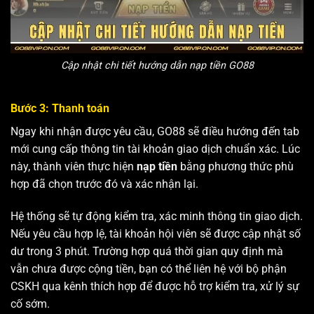
Cập nhật chi tiết hướng dẫn nạp tiền GO88
Bước 3: Thanh toán
Ngay khi nhận được yêu cầu, GO88 sẽ điều hướng đến tab
mới cung cấp thông tin tài khoản giao dịch chuẩn xác. Lúc
này, thành viên thực hiện
nạp tiền
bằng phương thức phù
hợp đã chọn trước đó và xác nhận lại.
Hệ thống sẽ tự động kiểm tra, xác minh thông tin giao dịch.
Nếu yêu cầu hợp lệ, tài khoản hội viên sẽ được cập nhật số
dư trong 3 phút. Trường hợp quá thời gian quy định mà
vẫn chưa được cộng tiền, bạn có thể liên hệ với bộ phận
CSKH qua kênh thích hợp để được hỗ trợ kiểm tra, xử lý sự
cố sớm.