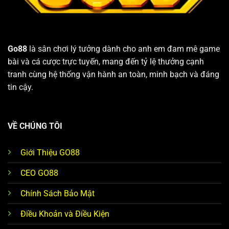
Go88
là sân chơi lý tưởng dành cho anh em đam mê game
bài và cá cược trực tuyến, mang đến tỷ lệ thưởng cạnh
tranh cùng hệ thống vận hành an toàn, minh bạch và đáng
tin cậy.
VỀ CHÚNG TÔI
Giới Thiệu GO88
CEO GO88
Chính Sách Bảo Mật
Điều Khoản và Điều Kiện